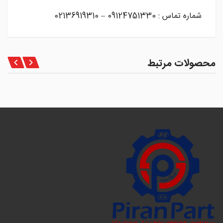
شماره تماس : 09124751330 – 02136919310
محصولات مرتبط