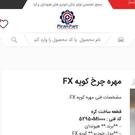
اساژ
مرجع تخصصی لوازم یدکی خودرو های هیوندای و کیا
مهره چرخ کوپه FX
مشخصات فنی مهره کوپه FX:
قطعه ساخت کره
کد فنی : 52950M1000
– **برند:** هیوندای
– **مدل خودرو:** کوپه FX