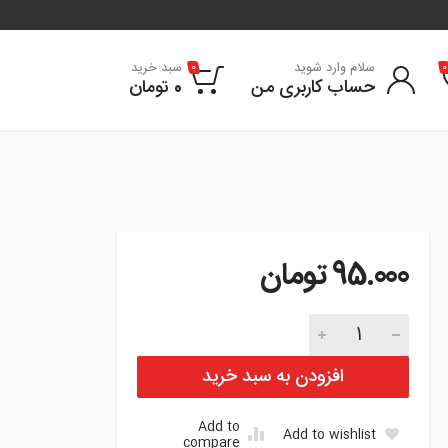
سلام وارد شوید
سبد خرید
0
0
حساب کاربری من
0
تومان
95.000
تومان
مهره چرخ کوپه FX تعداد
افزودن به سبد خرید
Add to
Add to wishlist
compare