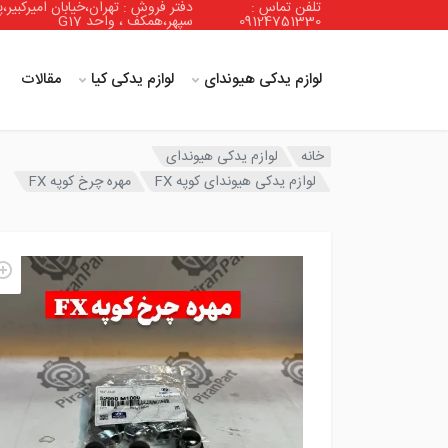
تلفن تماس :
دفتر فروش : تهران،خیابان امیرکبیر،پ
09124751330
سپهر،همکف ، واحد G17
لوازم یدکی هیوندای
لوازم یدکی کیا
مقالات
خانه
لوازم یدکی هیوندای
لوازم یدکی هیوندای کوپه FX
مهره چرخ کوپه FX