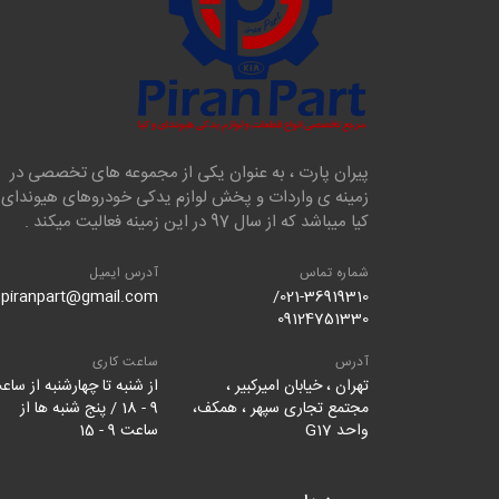
پیران پارت ، به عنوان یکی از مجموعه های تخصصی در
زمینه ی واردات و پخش لوازم یدکی خودروهای هیوندای 
کیا میباشد که از سال 97 در این زمینه فعالیت میکند .
شماره تماس
آدرس ایمیل
piranpart@gmail.com
021-36919310/
09124751330
آدرس
ساعت کاری
تهران ، خیابان امیرکبیر ،
از شنبه تا چهارشنبه از ساع
مجتمع تجاری سپهر ، همکف،
9 - 18 / پنج شنبه ها از
واحد G17
ساعت 9 - 15