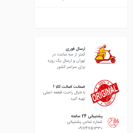
instagram
ارسال فوری
کمتر از سه ساعت در
تهران و ارسال یک روزه
برای سراسر کشور
ضمانت اصالت کالا !
با خیال راحت قطعه اصلی
تهیه کنید .
پشتیبانی 24 ساعته
شماره تماس پشتیبانی :
09124751330