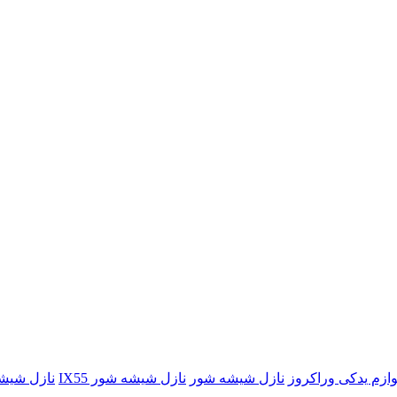
وازم یدکی وراکروز
نازل شیشه شور
نازل شیشه شور IX55
نازل شیش