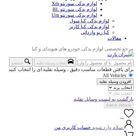
لوازم یدکی سورنتو Xm
لوازم یدکی سورنتو BL
لوازم یدکی سورنتو Um
لوازم یدکی کیا سول
لوازم یدکی کیا کارنز
کیا ریو وارداتی
مقالات
مرجع تخصصی لوازم یدکی خودرو های هیوندای و کیا
انتخاب وسیله نقلیه
جستجو
برای یافتن قطعات مناسب دقیق ، وسیله نقلیه ای را انتخاب کنید
All Vehicles
افزودن وسیله نقلیه
بازگشت به لیست وسایل نقلیه
Add A Vehicle
0
سلام وارد شوید
حساب کاربری من