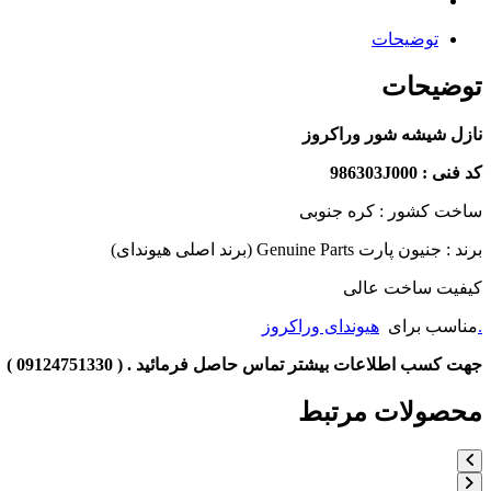
توضیحات
توضیحات
نازل شیشه شور وراکروز
کد فنی : 986303J000
ساخت کشور : کره جنوبی
برند : جنیون پارت Genuine Parts (برند اصلی هیوندای)
کیفیت ساخت عالی
.
مناسب برای
هیوندای وراکروز
جهت کسب اطلاعات بیشتر تماس حاصل فرمائید . ( 09124751330 )
محصولات مرتبط