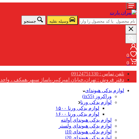
وسیله نقلیه
جستجو
0
0
تلفن تماس : 09124751330
دفتر فروش : تهران،خیابان امیرکبیر،پاساژ سپهر،همکف ، واحد G17
لوازم یدکی هیوندای
وراکروز (ix55)
لوازم یدکی ورنا
لوازم یدکی ورنا ۱۵۰۰
لوازم یدکی ورنا ۱۶۰۰
لوازم یدکی هیوندای آوانته
لوازم یدکی هیوندای ولستر
لوازم یدکی هیوندای i10
لوازم یدکی هیوندای i20