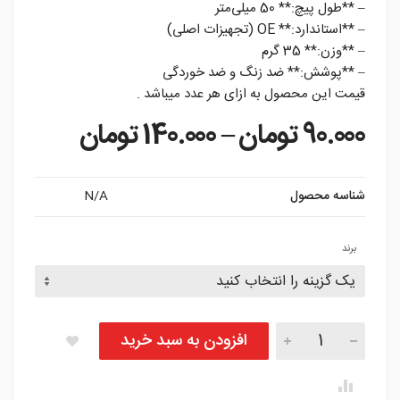
– **طول پیچ:** 50 میلی‌متر
– **استاندارد:** OE (تجهیزات اصلی)
– **وزن:** 35 گرم
– **پوشش:** ضد زنگ و ضد خوردگی
قیمت این محصول به ازای هر عدد میباشد .
rice range: 90.000
90.000
تومان
–
140.000
تومان
شناسه محصول
N/A
برند
پیچ چرخ وراکروز تعداد
افزودن به سبد خرید