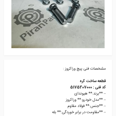
مشخصات فنی پیچ وراکروز :
قطعه ساخت کره
کد فنی : 5175207000
– **برند:** هیوندای
– **مدل خودرو:** وراکروز
– **جنس:** فولاد مقاوم
– **مقاومت در برابر خوردگی:** بله