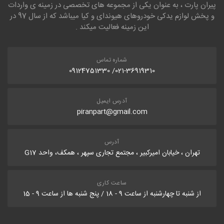
پیران پارت ، به عنوان یکی از مجموعه های تخصصی در زمینه ی واردات
و پخش لوازم یدکی خودروهای هیوندای و کیا میباشد که از سال 97 در
این زمینه فعالیت میکند .
شماره تماس
021-36919310/ 09124751330
آدرس ایمیل
piranpart@gmail.com
آدرس
تهران ، خیابان امیرکبیر ، مجتمع تجاری سپهر ، همکف، واحد G17
ساعت کاری
از شنبه تا چهارشنبه از ساعت 9 - 18 / پنج شنبه ها از ساعت 9 - 15