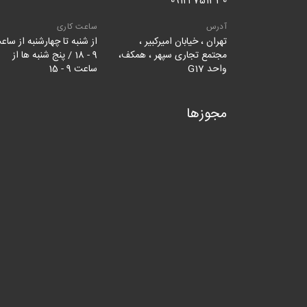
09124751330
آدرس
ساعت کاری
تهران ، خیابان امیرکبیر ،
از شنبه تا چهارشنبه از ساع
مجتمع تجاری سپهر ، همکف،
9 - 18 / پنج شنبه ها از
واحد G17
ساعت 9 - 15
مجوزها