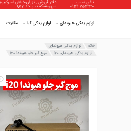
تلفن تماس :
دفتر فروش : تهران،خیابان امیرکبیر،پ
09124751330
سپهر،همکف ، واحد G17
لوازم یدکی هیوندای
لوازم یدکی کیا
مقالات
خانه
لوازم یدکی هیوندای
لوازم یدکی هیوندای i20
موج گیر جلو هیوندا i20