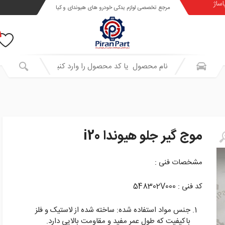
اساژ
مرجع تخصصی لوازم یدکی خودرو های هیوندای و کیا
موج گیر جلو هیوندا i20
مشخصات فنی :
کد فنی : 548302V000
جنس مواد استفاده شده: ساخته شده از لاستیک و فلز
باکیفیت که طول عمر مفید و مقاومت بالایی دارد.