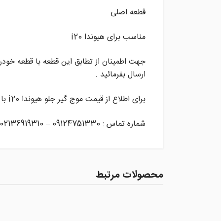
قطعه اصلی
مناسب برای هیوندا i20
جهت اطمینان از تطابق این قطعه با قطعه خودر
ارسال بفرمائید .
برای اطلاع از قیمت موج گیر جلو هیوندا i20 با شماره های زیر تماس حاصل فرمائید .
شماره تماس : 09124751330 – 02136919310
محصولات مرتبط