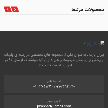
محصولات مرتبط
پیران پارت ، به عنوان یکی از مجموعه های تخصصی در زمینه ی واردات
و پخش لوازم یدکی خودروهای هیوندای و کیا میباشد که از سال 97 در
این زمینه فعالیت میکند .
شماره تماس
021-36919310/ 09124751330
آدرس ایمیل
piranpart@gmail.com