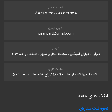
شماره تماس
021-36919310/ 09124751330
آدرس ایمیل
piranpart@gmail.com
آدرس
تهران ، خیابان امیرکبیر ، مجتمع تجاری سپهر ، همکف، واحد G17
ساعت کاری
از شنبه تا چهارشنبه از ساعت 9 - 18 / پنج شنبه ها از ساعت 9 - 15
لینک های مفید
نحوه ثبت سفارش