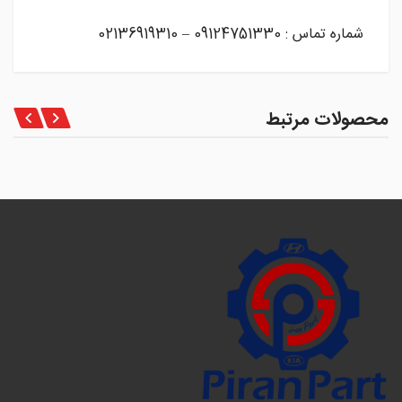
شماره تماس : 09124751330 – 02136919310
محصولات مرتبط