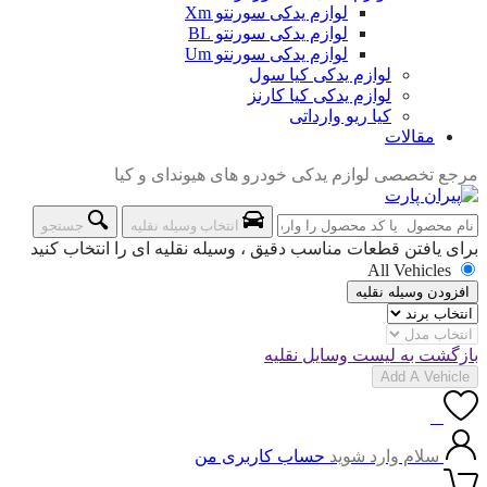
لوازم یدکی سورنتو Xm
لوازم یدکی سورنتو BL
لوازم یدکی سورنتو Um
لوازم یدکی کیا سول
لوازم یدکی کیا کارنز
کیا ریو وارداتی
مقالات
مرجع تخصصی لوازم یدکی خودرو های هیوندای و کیا
انتخاب وسیله نقلیه
جستجو
برای یافتن قطعات مناسب دقیق ، وسیله نقلیه ای را انتخاب کنید
All Vehicles
افزودن وسیله نقلیه
بازگشت به لیست وسایل نقلیه
Add A Vehicle
0
سلام وارد شوید
حساب کاربری من