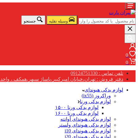
وسیله نقلیه
جستجو
0
0
تلفن تماس : 09124751330
دفتر فروش : تهران،خیابان امیرکبیر،پاساژ سپهر،همکف ، واحد G17
لوازم یدکی هیوندای
وراکروز (ix55)
لوازم یدکی ورنا
لوازم یدکی ورنا ۱۵۰۰
لوازم یدکی ورنا ۱۶۰۰
لوازم یدکی هیوندای آوانته
لوازم یدکی هیوندای ولستر
لوازم یدکی هیوندای i10
لوازم یدکی هیوندای i20