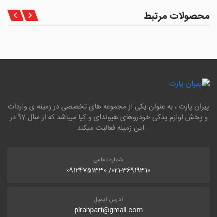
محصولات مرتبط
پیران پارت ، به عنوان یکی از مجموعه های تخصصی در زمینه ی واردات
و پخش لوازم یدکی خودروهای هیوندای و کیا میباشد که از سال 97 در
این زمینه فعالیت میکند .
شماره تماس
021-36919310/ 09124751330
آدرس ایمیل
piranpart@gmail.com