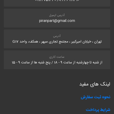
021-36919310/ 09124751330
آدرس ایمیل
piranpart@gmail.com
آدرس
تهران ، خیابان امیرکبیر ، مجتمع تجاری سپهر ، همکف، واحد G17
ساعت کاری
از شنبه تا چهارشنبه از ساعت 9 - 18 / پنج شنبه ها از ساعت 9 - 15
لینک های مفید
نحوه ثبت سفارش
شرایط پرداخت