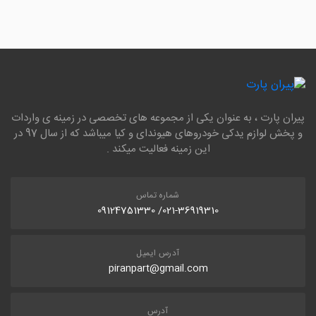
پیران پارت ، به عنوان یکی از مجموعه های تخصصی در زمینه ی واردات
و پخش لوازم یدکی خودروهای هیوندای و کیا میباشد که از سال 97 در
این زمینه فعالیت میکند .
شماره تماس
021-36919310/ 09124751330
آدرس ایمیل
piranpart@gmail.com
آدرس