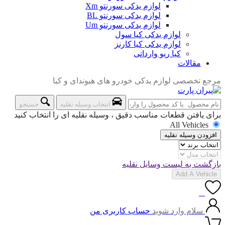
لوازم یدکی سورنتو Xm
لوازم یدکی سورنتو BL
لوازم یدکی سورنتو Um
لوازم یدکی کیا سول
لوازم یدکی کیا کارنز
کیا ریو وارداتی
مقالات
مرجع تخصصی لوازم یدکی خودرو های هیوندای و کیا
انتخاب وسیله نقلیه
جستجو
برای یافتن قطعات مناسب دقیق ، وسیله نقلیه ای را انتخاب کنید
All Vehicles
افزودن وسیله نقلیه
بازگشت به لیست وسایل نقلیه
Add A Vehicle
0
سلام وارد شوید
حساب کاربری من