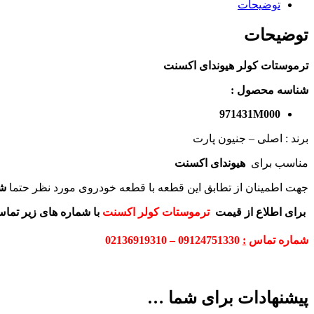
توضیحات
توضیحات
ترموستات کولر هیوندای اکسنت
شناسه محصول :
971431M000
برند : اصلی – جنیون پارت
مناسب برای
هیوندای اکسنت
جهت اطمینان از تطابق این قطعه با قطعه خودروی مورد نظر حتما
ش
برای اطلاع از قیمت
ترموستات کولر اکسنت
با شماره های زیر تما
شماره تماس
:
09124751330 – 02136919310
پیشنهادات برای شما …