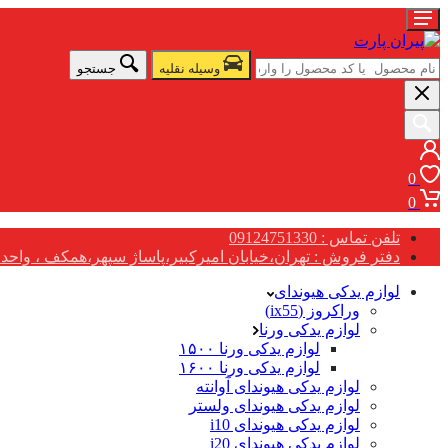
وسیله نقلیه
جستجو
0
0
تلفن تماس : 09124751330
دفتر فروش : تهران،خیابان امیرکبیر،پاساژ سپهر،همکف ، واحد G17
لوازم یدکی هیوندای
وراکروز (ix55)
لوازم یدکی ورنا
لوازم یدکی ورنا ۱۵۰۰
لوازم یدکی ورنا ۱۶۰۰
لوازم یدکی هیوندای آوانته
لوازم یدکی هیوندای ولستر
لوازم یدکی هیوندای i10
لوازم یدکی هیوندای i20