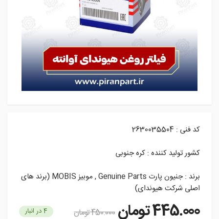
کد فنی : 2630035504
کشور تولید کننده : کره جنوبی
برند : جنیون پارت Genuine Parts , موبیز MOBIS (برند های
اصلی شرکت هیوندای)
445.000
تومان
4 در انبار
450.000
تومان