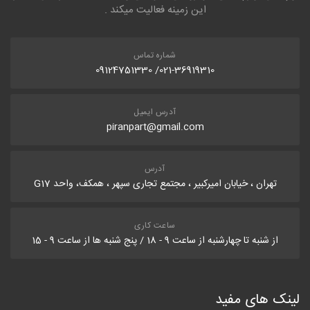
این زمینه فعالیت میکند .
شماره تماس
021-36919310/ 09124751330
آدرس ایمیل
piranpart@gmail.com
آدرس
تهران ، خیابان امیرکبیر ، مجتمع تجاری سپهر ، همکف، واحد G17
ساعت کاری
از شنبه تا چهارشنبه از ساعت 9 - 18 / پنج شنبه ها از ساعت 9 - 15
لینک های مفید