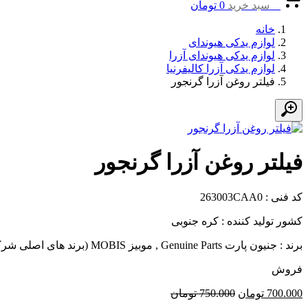
0
سبد خرید
0
تومان
خانه
لوازم یدکی هیوندای
لوازم یدکی هیوندای آزرا
لوازم یدکی آزرا کالیفرنیا
فیلتر روغن آزرا گرنجور
فیلتر روغن آزرا گرنجور
کد فنی : 263003CAA0
کشور تولید کننده : کره جنوبی
برند : جنیون پارت Genuine Parts , موبیز MOBIS (برند های اصلی شرکت هیوندای)
فروش
700.000
تومان
750.000
تومان