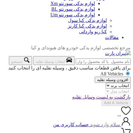
لوازم یدکی سورنتو Xm
لوازم یدکی سورنتو BL
لوازم یدکی سورنتو Um
لوازم یدکی کیا سول
لوازم یدکی کیا کارنز
کیا ریو وارداتی
مقالات
مرجع تخصصی لوازم یدکی خودرو های هیوندای و کیا
انتخاب وسیله نقلیه
جستجو
برای یافتن قطعات مناسب دقیق ، وسیله نقلیه ای را انتخاب کنید
All Vehicles
افزودن وسیله نقلیه
بازگشت به لیست وسایل نقلیه
Add A Vehicle
0
سلام وارد شوید
حساب کاربری من