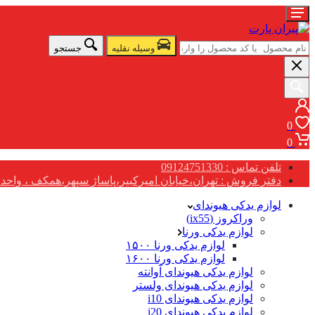
وسیله نقلیه
جستجو
0
0
تلفن تماس : 09124751330
دفتر فروش : تهران،خیابان امیرکبیر،پاساژ سپهر،همکف ، واحد G17
لوازم یدکی هیوندای
وراکروز (ix55)
لوازم یدکی ورنا
لوازم یدکی ورنا ۱۵۰۰
لوازم یدکی ورنا ۱۶۰۰
لوازم یدکی هیوندای آوانته
لوازم یدکی هیوندای ولستر
لوازم یدکی هیوندای i10
لوازم یدکی هیوندای i20