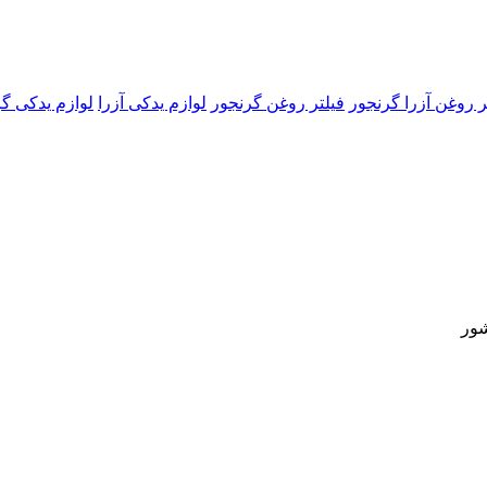
ر روغن آزرا گرنجور
فیلتر روغن گرنجور
لوازم یدکی آزرا
لوازم یدکی گ
شور