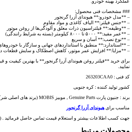
عملکرد بهینه خودرو.
### مشخصات فنی محصول:
– **مدل خودرو:** هیوندای آزرا گرنجور
– **جنس فیلتر:** الیاف کاغذی و مواد مقاوم
– **وظیفه:** فیلتراسیون ذرات معلق و آلودگی‌ها از روغن موتور
– **عمر مفید:** ۵۰۰۰ تا ۸۰۰۰ کیلومتر (بسته به شرایط رانندگی)
– **نوع نصب:** آسان و سریع
– **استاندارد:** منطبق با استانداردهای جهانی و سازگار با خودروهای
– **مزایا:** افزایش عمر موتور، کاهش اصطکاک و سایش قطعات دا
برای خرید **فیلتر روغن هیوندای آزرا گرنجور** با بهترین کیفیت و
نمایید.
کد فنی : 263203CAA0
کشور تولید کننده : کره جنوبی
برند : جنیون پارت Genuine Parts , موبیز MOBIS (برند های اصلی شرکت هیوندای)
مناسب برای
هیوندای آزرا گرنجور
جهت کسب اطلاعات بیشتر و استعلام قیمت تماس حاصل فرمائید . ( 09124751330 )
محصولات مرتبط