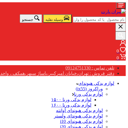
وسیله نقلیه
جستجو
0
0
تلفن تماس : 09124751330
دفتر فروش : تهران،خیابان امیرکبیر،پاساژ سپهر،همکف ، واحد G17
لوازم یدکی هیوندای
وراکروز (ix55)
لوازم یدکی ورنا
لوازم یدکی ورنا ۱۵۰۰
لوازم یدکی ورنا ۱۶۰۰
لوازم یدکی هیوندای آوانته
لوازم یدکی هیوندای ولستر
لوازم یدکی هیوندای i10
لوازم یدکی هیوندای i20