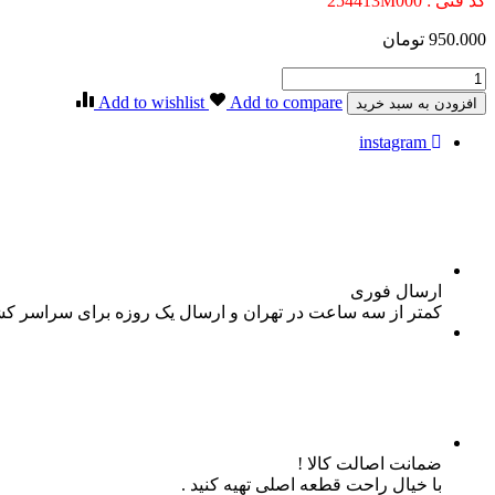
کد فنی : 254413M000
950.000
تومان
درب
منبع
Add to wishlist
Add to compare
افزودن به سبد خرید
انبساط
جنسیس
instagram
کوپه
تعداد
ارسال فوری
کمتر از سه ساعت در تهران و ارسال یک روزه برای سراسر ک
ضمانت اصالت کالا !
با خیال راحت قطعه اصلی تهیه کنید .