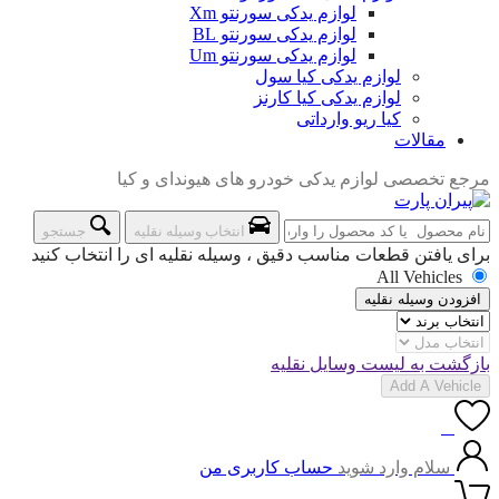
لوازم یدکی سورنتو Xm
لوازم یدکی سورنتو BL
لوازم یدکی سورنتو Um
لوازم یدکی کیا سول
لوازم یدکی کیا کارنز
کیا ریو وارداتی
مقالات
مرجع تخصصی لوازم یدکی خودرو های هیوندای و کیا
انتخاب وسیله نقلیه
جستجو
برای یافتن قطعات مناسب دقیق ، وسیله نقلیه ای را انتخاب کنید
All Vehicles
افزودن وسیله نقلیه
بازگشت به لیست وسایل نقلیه
Add A Vehicle
0
سلام وارد شوید
حساب کاربری من