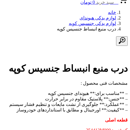
0
سبد خرید
0
تومان
خانه
لوازم یدکی هیوندای
لوازم یدکی جنسیس کوپه
درب منبع انبساط جنسیس کوپه
درب منبع انبساط جنسیس کوپه
مشخصات فنی محصول :
– **مناسب برای:** هیوندای جنسیس کوپه
– **جنس:** پلاستیک مقاوم در برابر حرارت
– **عملکرد:** جلوگیری از نشت مایعات و تنظیم فشار سیستم
– **کیفیت:** اورجینال و مطابق با استانداردهای خودروساز
قطعه اصلی