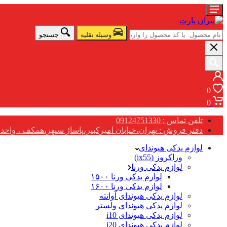
وسیله نقلیه
جستجو
0
0
تلفن تماس : 09124751330
دفتر فروش : تهران،خیابان امیرکبیر،پاساژ سپهر،همکف ، واحد G17
لوازم یدکی هیوندای
وراکروز (ix55)
لوازم یدکی ورنا
لوازم یدکی ورنا ۱۵۰۰
لوازم یدکی ورنا ۱۶۰۰
لوازم یدکی هیوندای آوانته
لوازم یدکی هیوندای ولستر
لوازم یدکی هیوندای i10
لوازم یدکی هیوندای i20