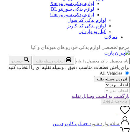
لوازم یدکی سورنتو Xm
لوازم یدکی سورنتو BL
لوازم یدکی سورنتو Um
لوازم یدکی کیا سول
لوازم یدکی کیا کارنز
کیا ریو وارداتی
مقالات
مرجع تخصصی لوازم یدکی خودرو های هیوندای و کیا
انتخاب وسیله نقلیه
جستجو
برای یافتن قطعات مناسب دقیق ، وسیله نقلیه ای را انتخاب کنید
All Vehicles
افزودن وسیله نقلیه
بازگشت به لیست وسایل نقلیه
Add A Vehicle
0
سلام وارد شوید
حساب کاربری من