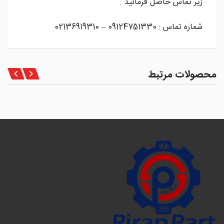
زیر تماس حاصل فرمائید .
شماره تماس : 09124751330 – 02136919310
محصولات مرتبط