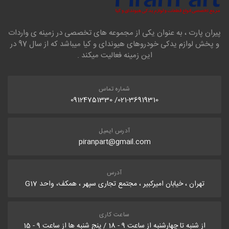
پیران پارت ، به عنوان یکی از مجموعه های تخصصی در زمینه ی واردات
و پخش لوازم یدکی خودروهای هیوندای و کیا میباشد که از سال 97 در
این زمینه فعالیت میکند .
شماره تماس
021-36919310/ 09124751330
آدرس ایمیل
piranpart@gmail.com
آدرس
تهران ، خیابان امیرکبیر ، مجتمع تجاری سپهر ، همکف، واحد G17
ساعت کاری
از شنبه تا چهارشنبه از ساعت 9 - 18 / پنج شنبه ها از ساعت 9 - 15