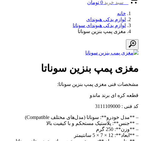
0
سبد خرید
0
تومان
خانه
لوازم یدکی هیوندای
لوازم یدکی هیوندای سوناتا
مغزی پمپ بنزین سوناتا
مغزی پمپ بنزین سوناتا
مشخصات فنی مغزی پمپ بنزین سوناتا:
قطعه کره ای برند ماندو
کد فنی : 3111109000
– **مدل خودرو**: سوناتا (مدل‌های مختلف Compatible)
– **جنس**: پلاستیک مستحکم و با کیفیت بالا
– **وزن**: 250 گرم
– **ابعاد**: 12 × 7 × 5 سانتیمتر