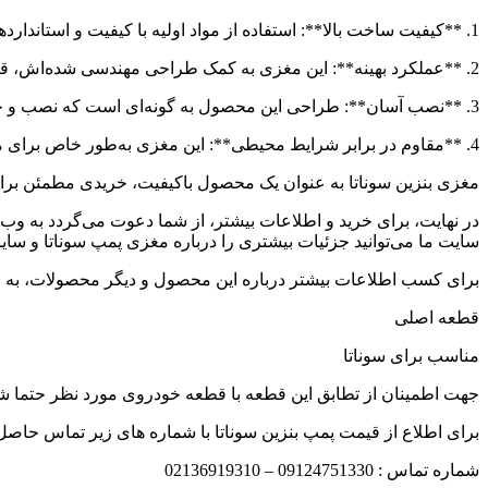
1. **کیفیت ساخت بالا**: استفاده از مواد اولیه با کیفیت و استانداردهای بین‌المللی در ساخت مغزی پمپ بنزین، عمر مفید و عملکرد بهینه آن را افزایش می‌دهد.
2. **عملکرد بهینه**: این مغزی به کمک طراحی مهندسی شده‌اش، قادر است به صورت مستمر و بدون هیچگونه وقفه‌ای سوخت را تامین کند.
3. **نصب آسان**: طراحی این محصول به گونه‌ای است که نصب و جایگذاری آن در خودرو به راحتی و با حداقل زمان انجام‌پذیر است.
4. **مقاوم در برابر شرایط محیطی**: این مغزی به‌طور خاص برای مقابله با دماهای بالا و پایین طراحی شده است و به همین دلیل می‌تواند در شرایط مختلف عملکرد خوبی داشته باشد.
مغزی بنزین سوناتا به عنوان یک محصول باکیفیت، خریدی مطمئن برای د
در نهایت، برای خرید و اطلاعات بیشتر، از شما دعوت می‌گردد به وب‌
سایت ما می‌توانید جزئیات بیشتری را درباره مغزی پمپ سوناتا و سای
برای کسب اطلاعات بیشتر درباره این محصول و دیگر محصولات، به وب
قطعه اصلی
مناسب برای سوناتا
جهت اطمینان از تطابق این قطعه با قطعه خودروی مورد نظر حتما شما
برای اطلاع از قیمت پمپ بنزین سوناتا با شماره های زیر تماس حاصل 
شماره تماس : 09124751330 – 02136919310