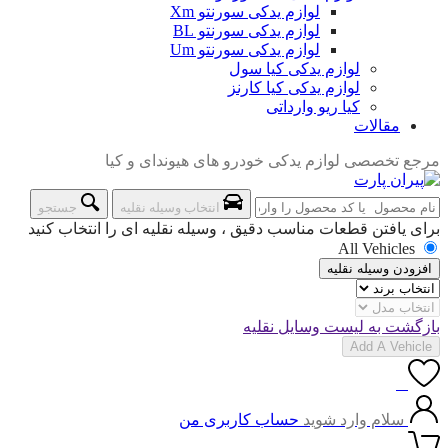
لوازم یدکی سورنتو Xm
لوازم یدکی سورنتو BL
لوازم یدکی سورنتو Um
لوازم یدکی کیا سول
لوازم یدکی کیا کارنز
کیا ریو وارداتی
مقالات
مرجع تخصصی لوازم یدکی خودرو های هیوندای و کیا
انتخاب وسیله نقلیه
جستجو
برای یافتن قطعات مناسب دقیق ، وسیله نقلیه ای را انتخاب کنید
All Vehicles
افزودن وسیله نقلیه
بازگشت به لیست وسایل نقلیه
Add A Vehicle
0
سلام وارد شوید
حساب کاربری من