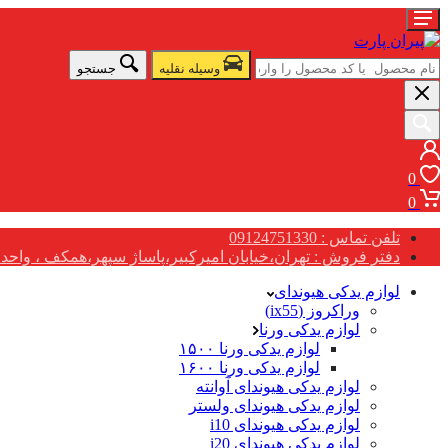
وسیله نقلیه
جستجو
0
0
تلفن تماس : 09124751330
دفتر فروش : تهران،خیابان امیرکبیر،پاساژ سپهر،همکف ، واحد G17
لوازم یدکی هیوندای
وراکروز (ix55)
لوازم یدکی ورنا
لوازم یدکی ورنا ۱۵۰۰
لوازم یدکی ورنا ۱۶۰۰
لوازم یدکی هیوندای آوانته
لوازم یدکی هیوندای ولستر
لوازم یدکی هیوندای i10
لوازم یدکی هیوندای i20