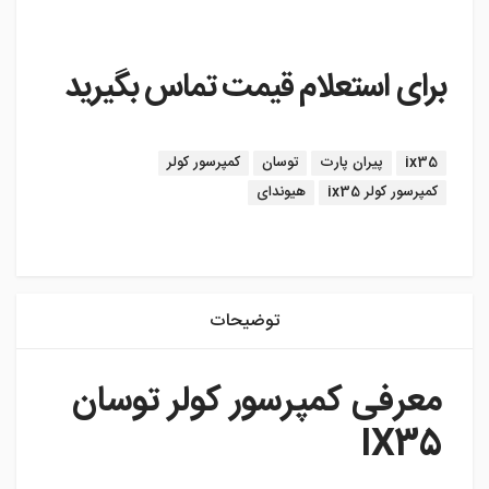
برای استعلام قیمت تماس بگیرید
برچسب:
ix35
پیران پارت
توسان
کمپرسور کولر
کمپرسور کولر ix35
هیوندای
instagram
توضیحات
معرفی کمپرسور کولر توسان
IX35