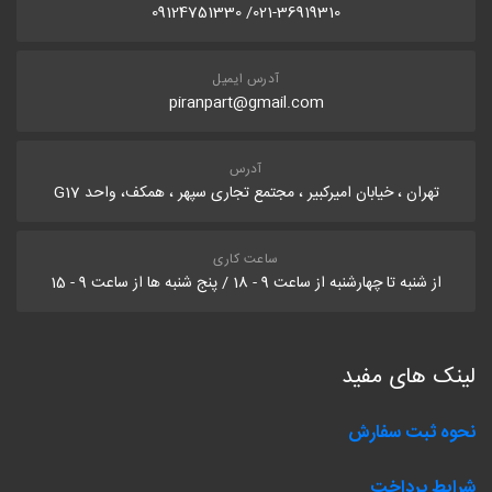
021-36919310/ 09124751330
آدرس ایمیل
piranpart@gmail.com
آدرس
تهران ، خیابان امیرکبیر ، مجتمع تجاری سپهر ، همکف، واحد G17
ساعت کاری
از شنبه تا چهارشنبه از ساعت 9 - 18 / پنج شنبه ها از ساعت 9 - 15
لینک های مفید
نحوه ثبت سفارش
شرایط پرداخت