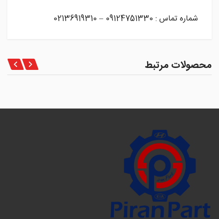
شماره تماس : 09124751330 – 02136919310
محصولات مرتبط